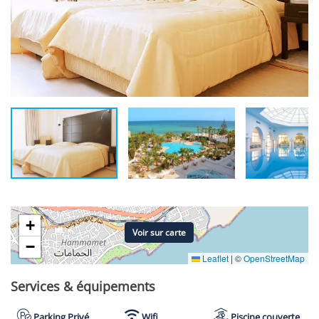
+
Voir sur carte
−
Leaflet
|
©
OpenStreetMap
Services & équipements
Parking Privé
Wifi
Piscine couverte