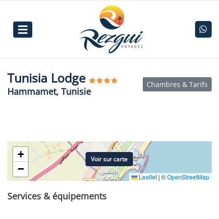
Tunisia Lodge
Chambres & Tarifs
Hammamet, Tunisie
+
Voir sur carte
−
Leaflet
|
©
OpenStreetMap
Services & équipements