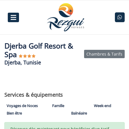
Djerba Golf Resort &
Spa
Chambres & Tarifs
Djerba, Tunisie
Services & équipements
Voyages de Noces
Famille
Week-end
Bien être
Balnéaire
Réservez dès maintenant pour bénéficier d'un tarif