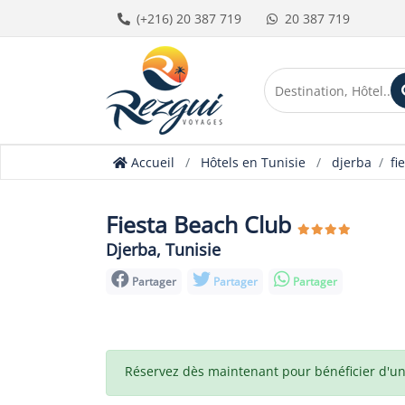
(+216) 20 387 719
20 387 719
Accueil
Hôtels en Tunisie
djerba
fi
Fiesta Beach Club
Djerba, Tunisie
Partager
Partager
Partager
Réservez dès maintenant pour bénéficier d'un t