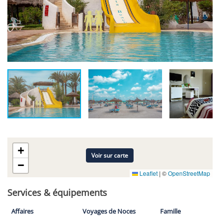
+
Voir sur carte
−
Leaflet
|
©
OpenStreetMap
Services & équipements
Affaires
Voyages de Noces
Famille