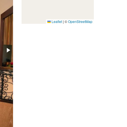
Leaflet
|
©
OpenStreetMap