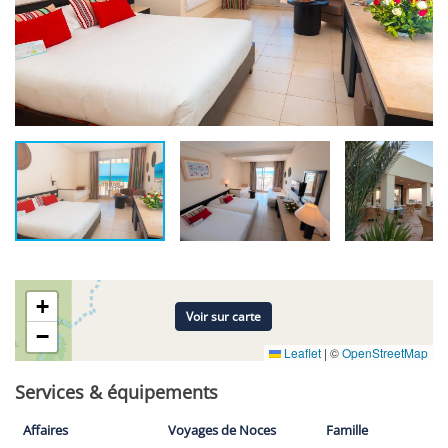
+
Voir sur carte
−
Leaflet
|
©
OpenStreetMap
Services & équipements
Affaires
Voyages de Noces
Famille