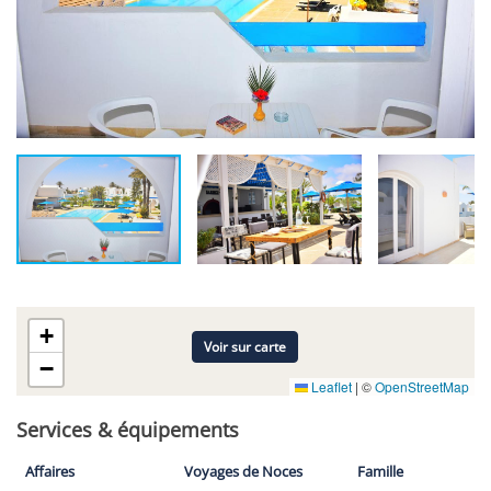
+
Voir sur carte
−
Leaflet
|
©
OpenStreetMap
Services & équipements
Affaires
Voyages de Noces
Famille