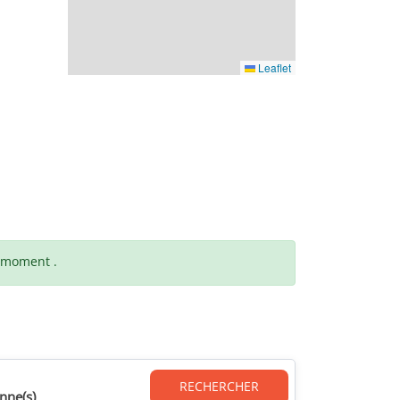
Leaflet
t moment .
RECHERCHER
nne(s)