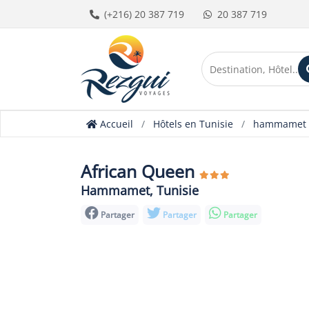
(+216) 20 387 719
20 387 719
Accueil
Hôtels en Tunisie
hammamet
African Queen
Hammamet, Tunisie
Partager
Partager
Partager