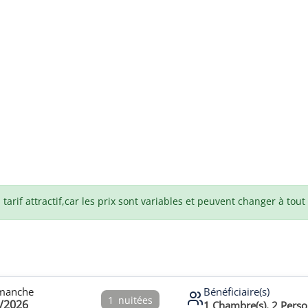
arif attractif,car les prix sont variables et peuvent changer à tou
manche
Bénéficiaire(s)
1
nuitées
/2026
1
Chambre(s),
2
Perso