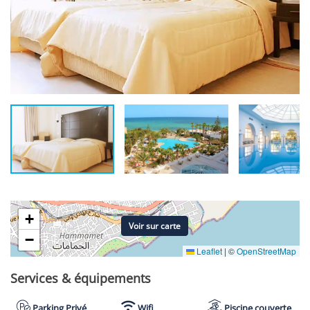
+
Voir sur carte
−
Leaflet
|
©
OpenStreetMap
Services & équipements
Parking Privé
Wifi
Piscine couverte