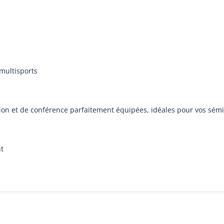
 multisports
union et de conférence parfaitement équipées, idéales pour vos sém
nt