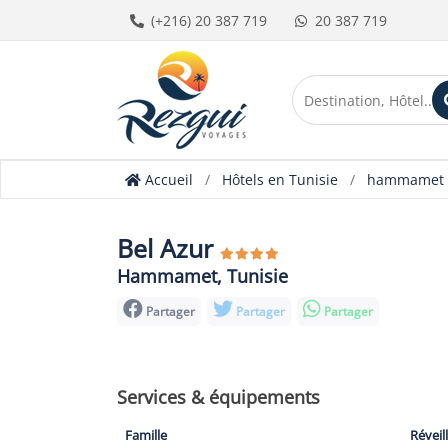
(+216) 20 387 719
20 387 719
Accueil
Hôtels en Tunisie
hammamet
Bel Azur
Hammamet, Tunisie
Partager
Partager
Partager
Services & équipements
Famille
Réveil