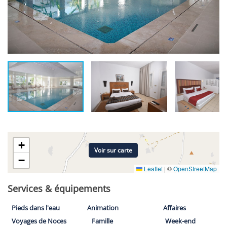
+
Voir sur carte
−
Leaflet
|
©
OpenStreetMap
Services & équipements
Pieds dans l'eau
Animation
Affaires
Voyages de Noces
Famille
Week-end