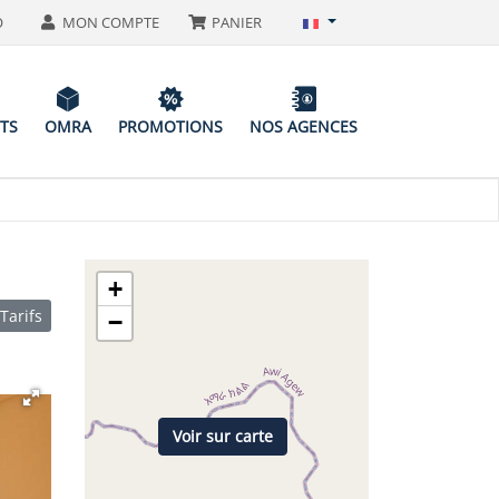
O
MON COMPTE
PANIER
ITS
OMRA
PROMOTIONS
NOS AGENCES
+
Tarifs
−
Voir sur carte