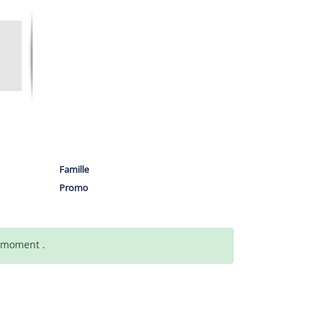
Famille
Promo
t moment .