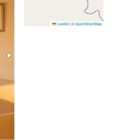
Leaflet
|
©
OpenStreetMap