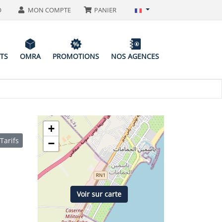
O
MON COMPTE
PANIER
ITS
OMRA
PROMOTIONS
NOS AGENCES
+
Tarifs
−
Voir sur carte