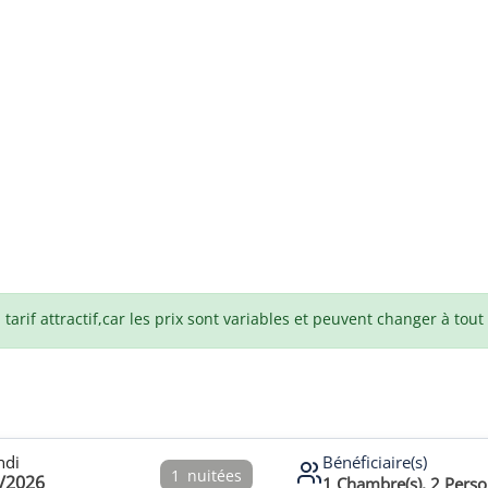
arif attractif,car les prix sont variables et peuvent changer à tou
ndi
Bénéficiaire(s)
1
nuitées
/2026
1
Chambre(s),
2
Perso