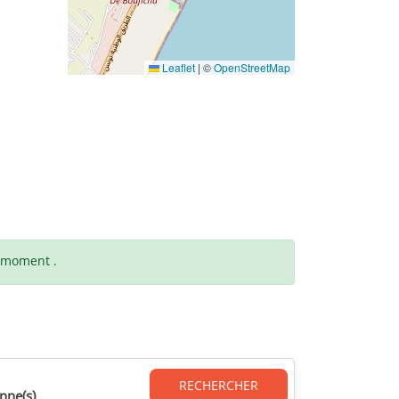
Leaflet
|
©
OpenStreetMap
t moment .
RECHERCHER
nne(s)