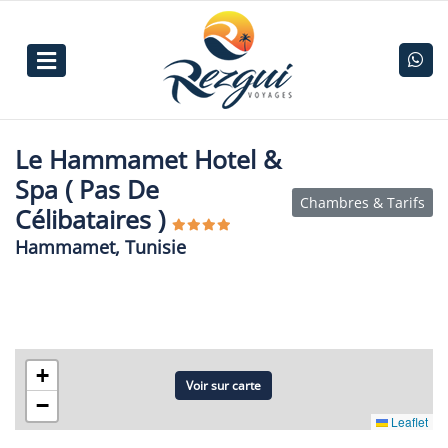
Le Hammamet Hotel &
Spa ( Pas De
Chambres & Tarifs
Célibataires )
Hammamet, Tunisie
+
Voir sur carte
−
Leaflet