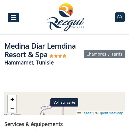
Medina Diar Lemdina
Resort & Spa
Chambres & Tarifs
Hammamet, Tunisie
+
Voir sur carte
−
Leaflet
|
©
OpenStreetMap
Services & équipements