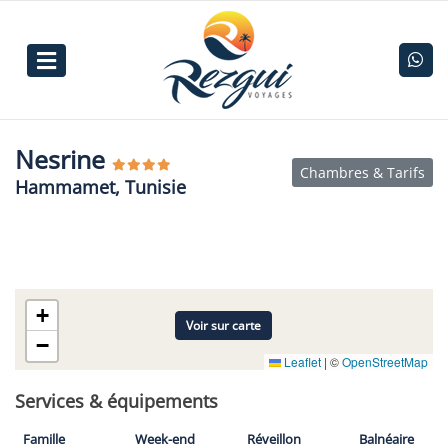
Nesrine
Chambres & Tarifs
Hammamet, Tunisie
+
Voir sur carte
−
Leaflet
|
©
OpenStreetMap
Services & équipements
Famille
Week-end
Réveillon
Balnéaire