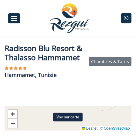
Radisson Blu Resort &
Thalasso Hammamet
Chambres & Tarifs
Hammamet, Tunisie
+
Voir sur carte
−
Leaflet
|
©
OpenStreetMap