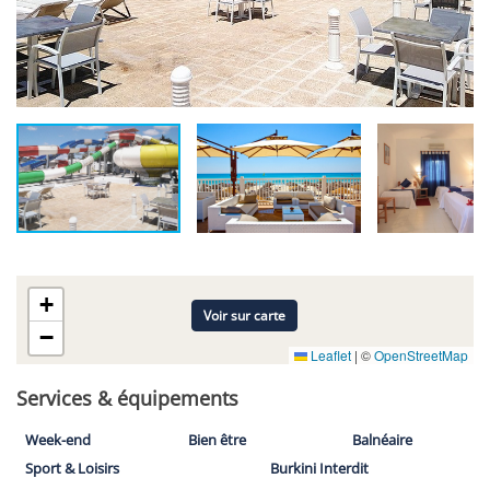
+
Voir sur carte
−
Leaflet
|
©
OpenStreetMap
Services & équipements
Week-end
Bien être
Balnéaire
Sport & Loisirs
Burkini Interdit