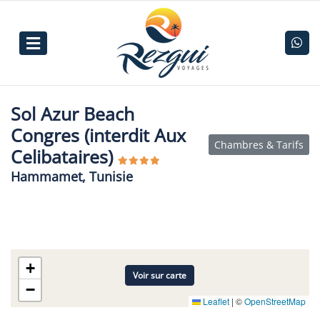
Sol Azur Beach
Congres (interdit Aux
Chambres & Tarifs
Celibataires)
Hammamet, Tunisie
+
Voir sur carte
−
Leaflet
|
©
OpenStreetMap