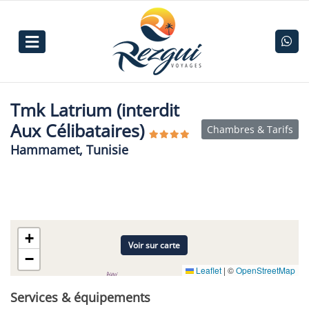
Tmk Latrium (interdit
Aux Célibataires)
Chambres & Tarifs
Hammamet, Tunisie
+
Voir sur carte
−
Leaflet
|
©
OpenStreetMap
Services & équipements