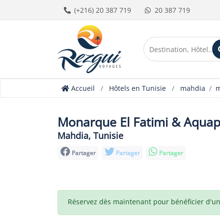
(+216) 20 387 719
20 387 719
Accueil
Hôtels en Tunisie
mahdia
m
Monarque El Fatimi & Aqua
Mahdia, Tunisie
Partager
Partager
Partager
Réservez dès maintenant pour bénéficier d'un t