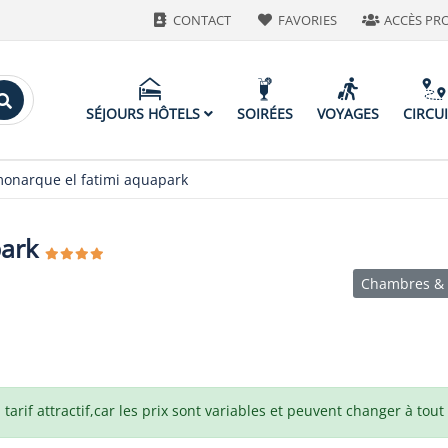
CONTACT
FAVORIES
ACCÈS PR
SÉJOURS HÔTELS
SOIRÉES
VOYAGES
CIRCU
onarque el fatimi aquapark
park
Chambres & 
arif attractif,car les prix sont variables et peuvent changer à tou