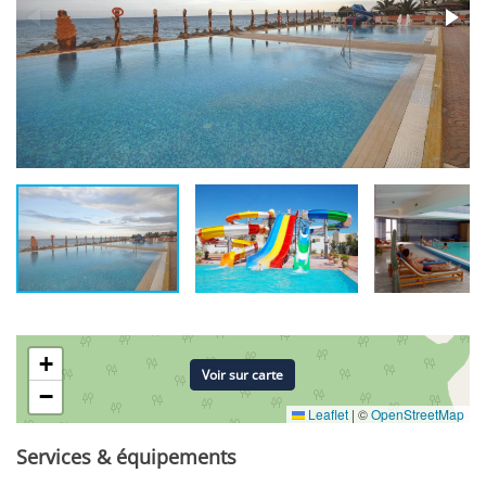
+
Voir sur carte
−
Leaflet
|
©
OpenStreetMap
Services & équipements