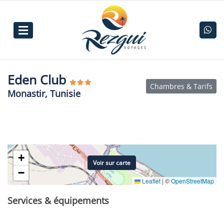
Eden Club
Chambres & Tarifs
Monastir, Tunisie
+
Voir sur carte
−
Leaflet
|
©
OpenStreetMap
Services & équipements