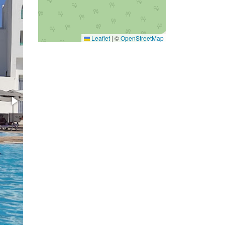
Leaflet
|
©
OpenStreetMap