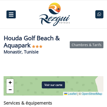
Houda Golf Beach &
Aquapark
Chambres & Tarifs
Monastir, Tunisie
+
Voir sur carte
−
Leaflet
|
©
OpenStreetMap
Services & équipements