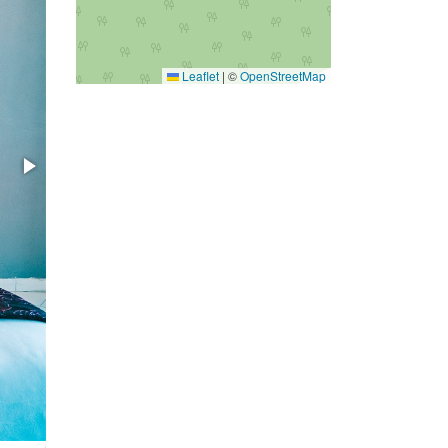
Leaflet
|
©
OpenStreetMap