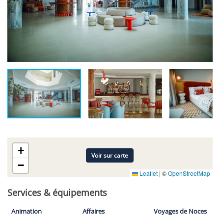
+
Voir sur carte
−
Leaflet
|
©
OpenStreetMap
Services & équipements
Animation
Affaires
Voyages de Noces