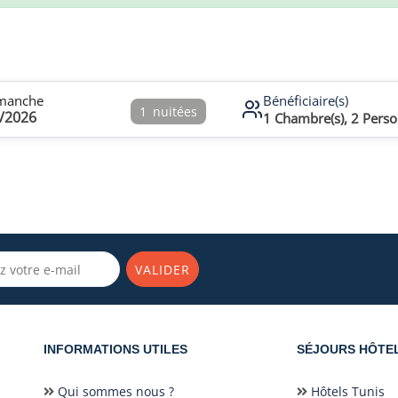
manche
Bénéficiaire(s)
1
nuitées
/2026
1
Chambre(s),
2
Perso
VALIDER
INFORMATIONS UTILES
SÉJOURS HÔTE
Qui sommes nous ?
Hôtels Tunis