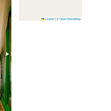
Leaflet
|
©
OpenStreetMap