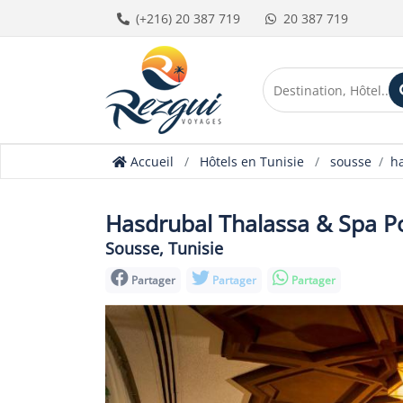
(+216) 20 387 719
20 387 719
Accueil
Hôtels en Tunisie
sousse
ha
Hasdrubal Thalassa & Spa Po
Sousse, Tunisie
Partager
Partager
Partager