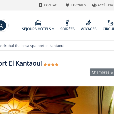
CONTACT
FAVORIES
ACCÈS PR
SÉJOURS HÔTELS
SOIRÉES
VOYAGES
CIRCU
sdrubal thalassa spa port el kantaoui
rt El Kantaoui
Chambres & 