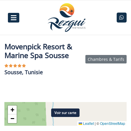
Movenpick Resort &
Marine Spa Sousse
Chambres & Tarifs
Sousse, Tunisie
+
Voir sur carte
−
Leaflet
|
©
OpenStreetMap