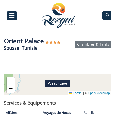
Orient Palace
Chambres & Tarifs
Sousse, Tunisie
+
Voir sur carte
−
Leaflet
|
©
OpenStreetMap
Services & équipements
Affaires
Voyages de Noces
Famille