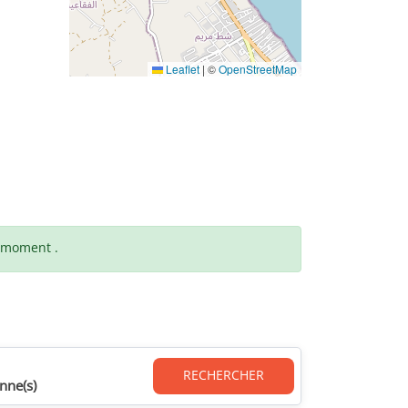
Leaflet
|
©
OpenStreetMap
t moment .
RECHERCHER
nne(s)