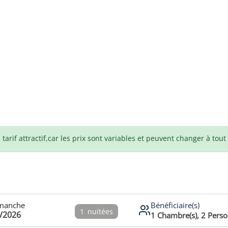
arif attractif,car les prix sont variables et peuvent changer à tou
manche
Bénéficiaire(s)
1
nuitées
/2026
1
Chambre(s),
2
Perso