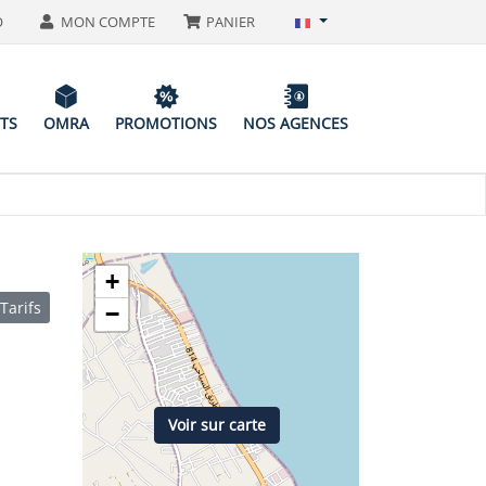
O
MON COMPTE
PANIER
ITS
OMRA
PROMOTIONS
NOS AGENCES
+
Tarifs
−
Voir sur carte