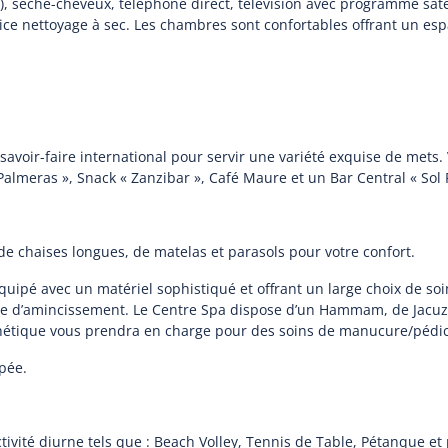
s), sèche-cheveux, téléphone direct, télévision avec programme satel
service nettoyage à sec. Les chambres sont confortables offrant un 
 savoir-faire international pour servir une variété exquise de mets.
 Palmeras », Snack « Zanzibar », Café Maure et un Bar Central « Sol
de chaises longues, de matelas et parasols pour votre confort.
uipé avec un matériel sophistiqué et offrant un large choix de soi
re d’amincissement. Le Centre Spa dispose d’un Hammam, de Jacuzzi
sthétique vous prendra en charge pour des soins de manucure/pédic
ipée.
ivité diurne tels que : Beach Volley, Tennis de Table, Pétanque et p