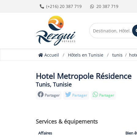
(+216) 20 387 719
20 387 719
Accueil
Hôtels en Tunisie
tunis
hot
Hotel Metropole Résidence
Tunis, Tunisie
Partager
Partager
Partager
Services & équipements
Affaires
Bien ê