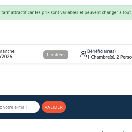
arif attractif,car les prix sont variables et peuvent changer à tou
manche
Bénéficiaire(s)
1
nuitées
/2026
1
Chambre(s),
2
Perso
VALIDER