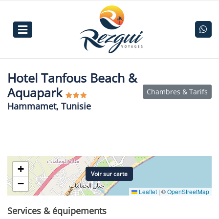
Hotel Tanfous Beach &
Aquapark
Chambres & Tarifs
Hammamet, Tunisie
+
Voir sur carte
−
Leaflet
|
©
OpenStreetMap
Services & équipements