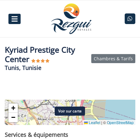
Kyriad Prestige City
Center
Chambres & Tarifs
Tunis, Tunisie
+
Voir sur carte
−
Leaflet
|
©
OpenStreetMap
Services & équipements