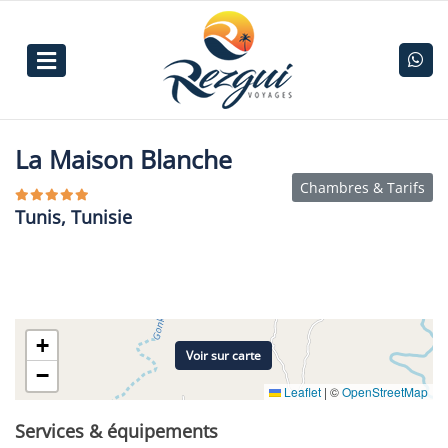
La Maison Blanche
Chambres & Tarifs
Tunis, Tunisie
+
Voir sur carte
−
Leaflet
|
©
OpenStreetMap
Services & équipements