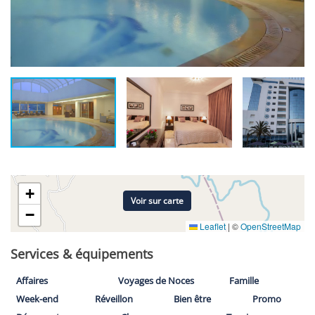
+
Voir sur carte
−
Leaflet
|
©
OpenStreetMap
Services & équipements
Affaires
Voyages de Noces
Famille
Week-end
Réveillon
Bien être
Promo